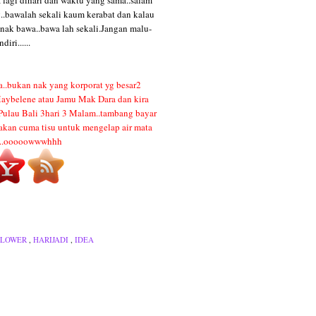
.bawalah sekali kaum kerabat dan kalau
nak bawa..bawa lah sekali.Jangan malu-
ri......
ja..bukan nak yang korporat yg besar2
aybelene atau Jamu Mak Dara dan kira
 Pulau Bali 3hari 3 Malam..tambang bayar
iakan cuma tisu untuk mengelap air mata
ni...ooooowwwhhh
LLOWER
,
HARIJADI
,
IDEA