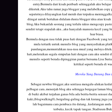
entry.Bermula dari kisah peribadi sehinggalah aku belaja
dikutuk.Aku tahu ramai juga blogger yang melabelkan copy p
sepatutnya dilayangkan kad merah dan terpaksa meninggalk
diingat untuk bertahan didalam dunia blogger idea atau kisah 
blog.Aku bukanlah seorang yang terlalu rakus mengcopy past
sendiri tetapi siapalah aku...aku hanyalah manusia kecil yang 
luar biasa.
Bermula dengan rasa tidak puas hati dengan Facebook yang 
mula tertarik untuk menulis blog yang menyediakan plat
pandangan,memuntahkan rasa-rasa mual yang meloya ditek
hati,meleraikan segala simpulan hati dengan cara aku sendiri d
menulis seperti berada dipinggiran pantai bersama Lisa Suria
kritikal seperti berada di wa
Mereka Yang Datang Dan 
Sebagai newbie blogger..aku sentiasa mengalu-alukan ked
pelbagai cara..menerjah blog aku sehingga bergegar laman blog i
di baiki akibat terjahan ganas bila ada berita-berita sensasi 
kaki,(blogwalking0)..berguling-guling dan tak kurang juga y
lah bagaimana cara pembaca itu datang...kedatangan anda
terbuka..kecik tapak tangan..Stadiuum Buki