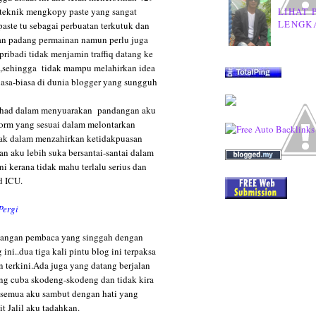
LIHAT 
r teknik mengkopy paste yang sangat
LENGK
aste tu sebagai perbuatan terkutuk dan
an padang permainan namun perlu juga
pribadi tidak menjamin traffiq datang ke
e,sehingga tidak mampu melahirkan idea
biasa-biasa di dunia blogger yang sungguh
terhad dalam menyuarakan pandangan aku
form yang sesuai dalam melontarkan
ak dalam menzahirkan ketidakpuasan
an aku lebih suka bersantai-santai dalam
ni kerana tidak mahu terlalu serius dan
d ICU.
Pergi
atangan pembaca yang singgah dengan
ni..dua tiga kali pintu blog ini terpaksa
dan terkini.Ada juga yang datang berjalan
ang cuba skodeng-skodeng dan tidak kira
 semua aku sambut dengan hati yang
t Jalil aku tadahkan.