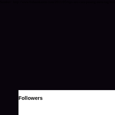
Sumber : http://www.firdauskasim.com/2011/05/tips-seo-cara-pasang-meta-tag.
Followers