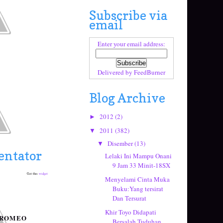
Subscribe via
email
Enter your email address:
Delivered by
FeedBurner
Blog Archive
2012
(2)
►
2011
(382)
▼
Disember
(13)
▼
ntator
Lelaki Ini Mampu Onani
9 Jam 33 Minit-18SX
Get this
widget
Menyelami Cinta Muka
Buku:Yang tersirat
Dan Tersurat
Khir Toyo Didapati
 ROMEO
Bersalah Tuduhan