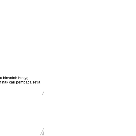
u biasalah bro,yg
n nak cari pembaca setia
.