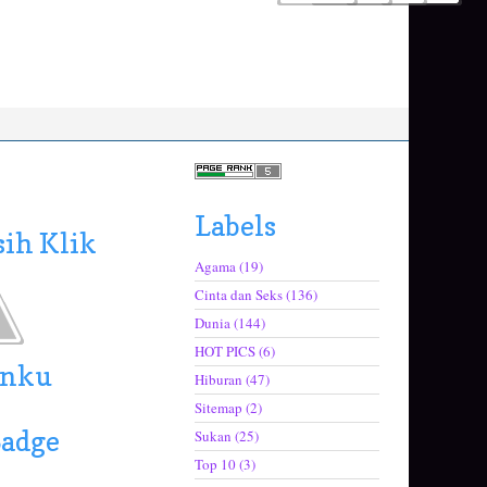
Labels
ih Klik
Agama
(19)
Cinta dan Seks
(136)
Dunia
(144)
HOT PICS
(6)
anku
Hiburan
(47)
Sitemap
(2)
Badge
Sukan
(25)
Top 10
(3)