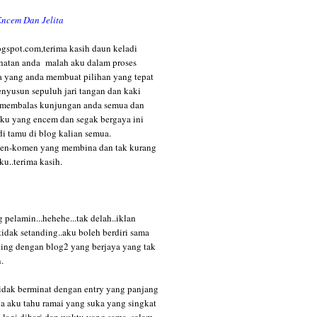
ncem Dan Jelita
gspot.com,terima kasih daun keladi
ihatan anda malah aku dalam proses
yang anda membuat pilihan yang tepat
nyusun sepuluh jari tangan dan kaki
 membalas kunjungan anda semua dan
ku yang encem dan segak bergaya ini
i tamu di blog kalian semua.
men-komen yang membina dan tak kurang
u..terima kasih.
 pelamin...hehehe...tak delah..iklan
tidak setanding..aku boleh berdiri sama
ing dengan blog2 yang berjaya yang tak
.
idak berminat dengan entry yang panjang
 aku tahu ramai yang suka yang singkat
lagi dihari dan waktu yang sama..salam