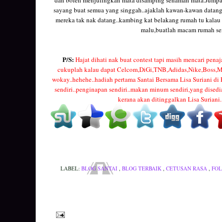
sayang buat semua yang singgah..ajaklah kawan-kawan datang.
mereka tak nak datang..kambing kat belakang rumah tu kalau 
malu,buatlah macam rumah sendi
P/S:
Hajat dihati nak buat contest tapi masih mencari pena
cukuplah kalau dapat Celcom,DiGi,TNB,Adidas,Nike,Boss,M
wokay..hehehe..hadiah pertama Santai Bersama Lisa Suriani di
sendiri..penginapan sendiri..makan minum sendiri,yang dised
kerana akan ditinggalkan Lisa Suria
LABEL:
BLOG SANTAI
,
BLOG TERBAIK
,
CETUSAN RASA
,
FO