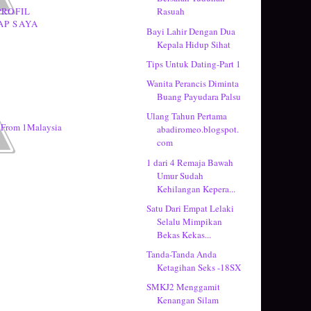
PROFIL
Rasuah
AP SAYA
Bayi Lahir Dengan Dua
Kepala Hidup Sihat
Tips Untuk Dating-Part 1
Wanita Perancis Diminta
Buang Payudara Palsu
Ulang Tahun Pertama
abadiromeo.blogspot.
com
1 dari 4 Remaja Bawah
Umur Sudah
Kehilangan Kepera...
Satu Dari Empat Lelaki
Selalu Mimpikan
Bekas Kekas...
Tanda-Tanda Anda
Ketagihan Seks -18SX
SMKJ2 Menggamit
Kenangan Silam