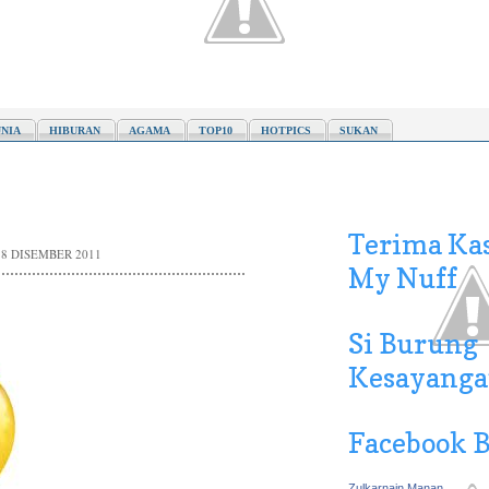
NIA
HIBURAN
AGAMA
TOP10
HOTPICS
SUKAN
Terima Kas
18 DISEMBER 2011
My Nuff
Si Burung
Kesayang
Facebook 
Zulkarnain Manan