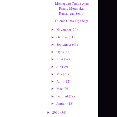
Memegang Timun Atau
Pisang Merupakan
Ransangan Sek...
Dilema Cinta Tiga Segi
November
(20)
►
Oktober
(51)
►
September
(41)
►
Ogos
(31)
►
Julai
(39)
►
Jun
(39)
►
Mei
(28)
►
April
(22)
►
Mac
(26)
►
Februari
(29)
►
Januari
(43)
►
2010
(54)
►