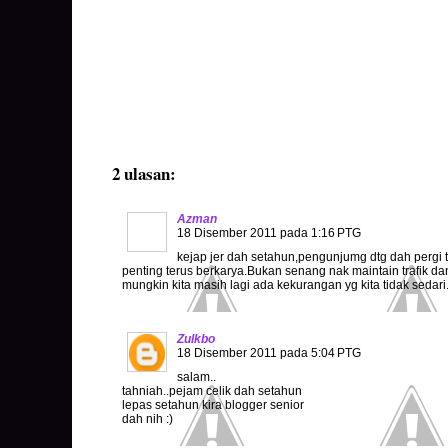
2 ulasan:
Azman
18 Disember 2011 pada 1:16 PTG
kejap jer dah setahun,pengunjumg dtg dah pergi t
penting terus berkarya.Bukan senang nak maintain trafik da
mungkin kita masih lagi ada kekurangan yg kita tidak sedari
Zulkbo
18 Disember 2011 pada 5:04 PTG
salam..
tahniah..pejam celik dah setahun
lepas setahun kira blogger senior
dah nih :)