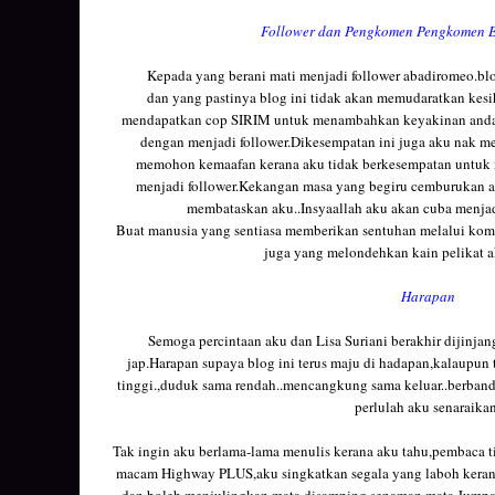
Follower dan Pengkomen Pengkomen E
Kepada yang berani mati menjadi follower abadiromeo.blo
dan yang pastinya blog ini tidak akan memudaratkan kes
mendapatkan cop SIRIM untuk menambahkan keyakinan anda 
dengan menjadi follower.Dikesempatan ini juga aku nak me
memohon kemaafan kerana aku tidak berkesempatan untuk
menjadi follower.Kekangan masa yang begiru cemburukan a
membataskan aku..Insyaallah aku akan cuba menjad
Buat manusia yang sentiasa memberikan sentuhan melalui ko
juga yang melondehkan kain pelikat ak
Harapan
Semoga percintaan aku dan Lisa Suriani berakhir dijinjang
jap.Harapan supaya blog ini terus maju di hadapan,kalaupun 
tinggi.,duduk sama rendah..mencangkung sama keluar..berband
perlulah aku senaraikan
Tak ingin aku berlama-lama menulis kerana aku tahu,pembaca t
macam Highway PLUS,aku singkatkan segala yang laboh kerana
dan boleh menjulingkan mata disamping senaman mata.Jumpa 