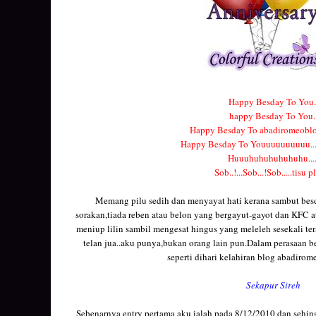
Happy Besday To You.
happy Besday To You.
Happy Besday To abadiromeobl
Happy Besday To Youuuuuuuuuu...
Huuuhuhuhuhuhuhu....
Sob..!...Sob...!Sob.....tisu p
Memang pilu sedih dan menyayat hati kerana sambut besd
sorakan,tiada reben atau belon yang bergayut-gayot dan KFC 
meniup lilin sambil mengesat hingus yang meleleh sesekali te
telan jua..aku punya,bukan orang lain pun.Dalam perasaan b
seperti dihari kelahiran blog abadiro
Sekapur Sireh
Sebenarnya entry pertama aku ialah pada 8/12/2010 dan sehing